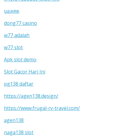
บอลสด
dong77 casino
w77 adalah
w77 slot
Apk slot demo
Slot Gacor Hari Ini
pg138 daftar
https://agen138.design/
https://www.frugal-rv-travel.com/
agen138
naga138 slot