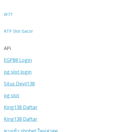
W77
RTP Slot Gacor
APi
EGP88 Login
pg slot login
Situs Devil138
pg slot
King138 Daftar
King138 Daftar
ทางเข้า sbobet ใหม่ล่าสุด