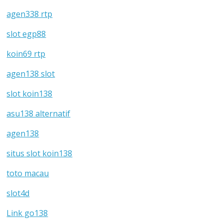
agen338 rtp
slot egp88
koin69 rtp
agen138 slot
slot koin138
asu138 alternatif
agen138
situs slot koin138
toto macau
slot4d
Link go138