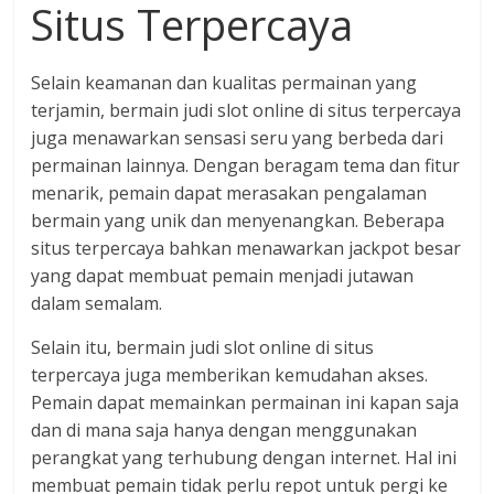
Situs Terpercaya
Selain keamanan dan kualitas permainan yang
terjamin, bermain judi slot online di situs terpercaya
juga menawarkan sensasi seru yang berbeda dari
permainan lainnya. Dengan beragam tema dan fitur
menarik, pemain dapat merasakan pengalaman
bermain yang unik dan menyenangkan. Beberapa
situs terpercaya bahkan menawarkan jackpot besar
yang dapat membuat pemain menjadi jutawan
dalam semalam.
Selain itu, bermain judi slot online di situs
terpercaya juga memberikan kemudahan akses.
Pemain dapat memainkan permainan ini kapan saja
dan di mana saja hanya dengan menggunakan
perangkat yang terhubung dengan internet. Hal ini
membuat pemain tidak perlu repot untuk pergi ke