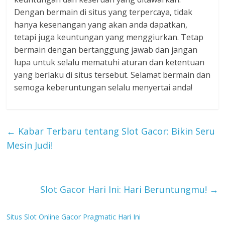
Dengan bermain di situs yang terpercaya, tidak
hanya kesenangan yang akan anda dapatkan,
tetapi juga keuntungan yang menggiurkan. Tetap
bermain dengan bertanggung jawab dan jangan
lupa untuk selalu mematuhi aturan dan ketentuan
yang berlaku di situs tersebut. Selamat bermain dan
semoga keberuntungan selalu menyertai anda!
←
Kabar Terbaru tentang Slot Gacor: Bikin Seru
Mesin Judi!
Slot Gacor Hari Ini: Hari Beruntungmu!
→
Situs Slot Online Gacor Pragmatic Hari Ini