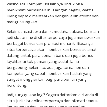
kasino atau tempat judi lainnya untuk bisa
menikmati permainan ini. Dengan begitu, waktu
luang dapat dimanfaatkan dengan lebih efektif dan
menguntungkan.
Selain sensasi seru dan kemudahan akses, bermain
judi slot online di situs terpercaya juga menawarkan
berbagai bonus dan promosi menarik. Biasanya,
situs terpercaya akan memberikan bonus selamat
datang untuk para pemain baru dan juga bonus
loyalitas untuk pemain yang sudah lama
bergabung. Selain itu, ada juga turnamen dan
kompetisi yang dapat memberikan hadiah yang
sangat menggiurkan bagi para pemain yang
beruntung.
Jadi, tunggu apa lagi? Segera daftarkan diri anda di
situs judi slot online terpercaya dan nikmati semua
keuntungan dan keseruan yang ditawarkan.