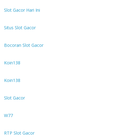
Slot Gacor Hari Ini
Situs Slot Gacor
Bocoran Slot Gacor
Koin138
Koin138
Slot Gacor
W77
RTP Slot Gacor