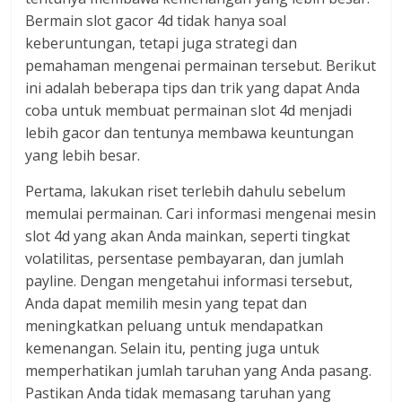
Bermain slot gacor 4d tidak hanya soal
keberuntungan, tetapi juga strategi dan
pemahaman mengenai permainan tersebut. Berikut
ini adalah beberapa tips dan trik yang dapat Anda
coba untuk membuat permainan slot 4d menjadi
lebih gacor dan tentunya membawa keuntungan
yang lebih besar.
Pertama, lakukan riset terlebih dahulu sebelum
memulai permainan. Cari informasi mengenai mesin
slot 4d yang akan Anda mainkan, seperti tingkat
volatilitas, persentase pembayaran, dan jumlah
payline. Dengan mengetahui informasi tersebut,
Anda dapat memilih mesin yang tepat dan
meningkatkan peluang untuk mendapatkan
kemenangan. Selain itu, penting juga untuk
memperhatikan jumlah taruhan yang Anda pasang.
Pastikan Anda tidak memasang taruhan yang