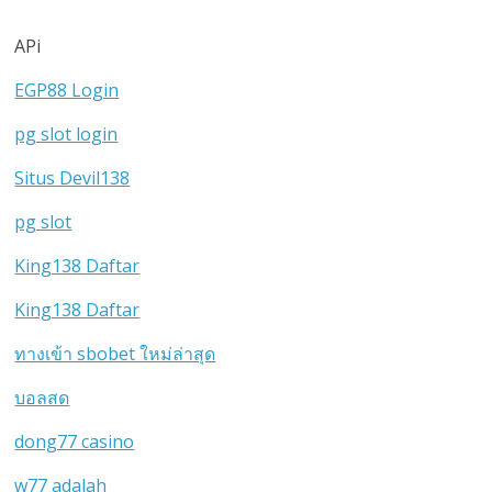
APi
EGP88 Login
pg slot login
Situs Devil138
pg slot
King138 Daftar
King138 Daftar
ทางเข้า sbobet ใหม่ล่าสุด
บอลสด
dong77 casino
w77 adalah