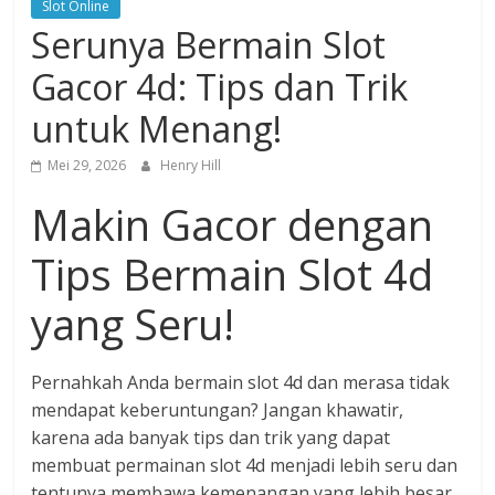
Slot Online
Serunya Bermain Slot
Gacor 4d: Tips dan Trik
untuk Menang!
Mei 29, 2026
Henry Hill
Makin Gacor dengan
Tips Bermain Slot 4d
yang Seru!
Pernahkah Anda bermain slot 4d dan merasa tidak
mendapat keberuntungan? Jangan khawatir,
karena ada banyak tips dan trik yang dapat
membuat permainan slot 4d menjadi lebih seru dan
tentunya membawa kemenangan yang lebih besar.