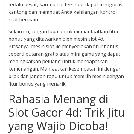
terlalu besar, karena hal tersebut dapat menguras
kantong dan membuat Anda kehilangan kontrol
saat bermain.
Selain itu, jangan lupa untuk memanfaatkan fitur
bonus yang ditawarkan oleh mesin slot 4d.
Biasanya, mesin slot 4d menyediakan fitur bonus
seperti putaran gratis atau mini game yang dapat
meningkatkan peluang untuk mendapatkan
kemenangan. Manfaatkan kesempatan ini dengan
bijak dan jangan ragu untuk memilih mesin dengan
fitur bonus yang menarik.
Rahasia Menang di
Slot Gacor 4d: Trik Jitu
yang Wajib Dicoba!