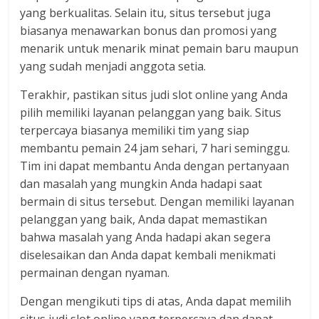
yang berkualitas. Selain itu, situs tersebut juga
biasanya menawarkan bonus dan promosi yang
menarik untuk menarik minat pemain baru maupun
yang sudah menjadi anggota setia.
Terakhir, pastikan situs judi slot online yang Anda
pilih memiliki layanan pelanggan yang baik. Situs
terpercaya biasanya memiliki tim yang siap
membantu pemain 24 jam sehari, 7 hari seminggu.
Tim ini dapat membantu Anda dengan pertanyaan
dan masalah yang mungkin Anda hadapi saat
bermain di situs tersebut. Dengan memiliki layanan
pelanggan yang baik, Anda dapat memastikan
bahwa masalah yang Anda hadapi akan segera
diselesaikan dan Anda dapat kembali menikmati
permainan dengan nyaman.
Dengan mengikuti tips di atas, Anda dapat memilih