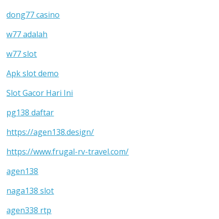
dong77 casino
w77 adalah
w77 slot
Apk slot demo
Slot Gacor Hari Ini
pg138 daftar
https://agen138.design/
https://www.frugal-rv-travel.com/
agen138
naga138 slot
agen338 rtp