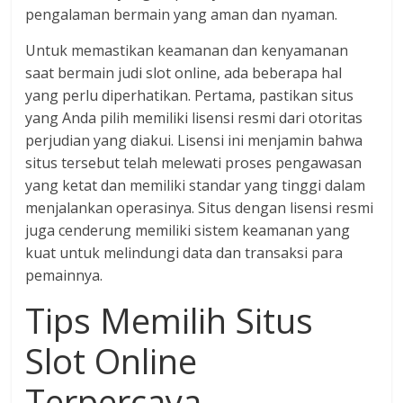
pengalaman bermain yang aman dan nyaman.
Untuk memastikan keamanan dan kenyamanan
saat bermain judi slot online, ada beberapa hal
yang perlu diperhatikan. Pertama, pastikan situs
yang Anda pilih memiliki lisensi resmi dari otoritas
perjudian yang diakui. Lisensi ini menjamin bahwa
situs tersebut telah melewati proses pengawasan
yang ketat dan memiliki standar yang tinggi dalam
menjalankan operasinya. Situs dengan lisensi resmi
juga cenderung memiliki sistem keamanan yang
kuat untuk melindungi data dan transaksi para
pemainnya.
Tips Memilih Situs
Slot Online
Terpercaya