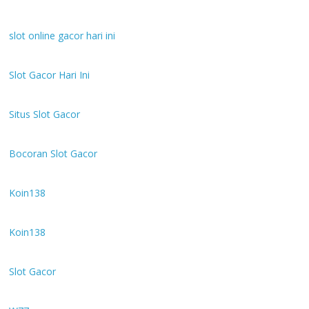
slot online gacor hari ini
Slot Gacor Hari Ini
Situs Slot Gacor
Bocoran Slot Gacor
Koin138
Koin138
Slot Gacor