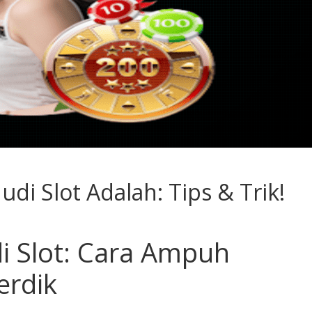
udi Slot Adalah: Tips & Trik!
i Slot: Cara Ampuh
erdik