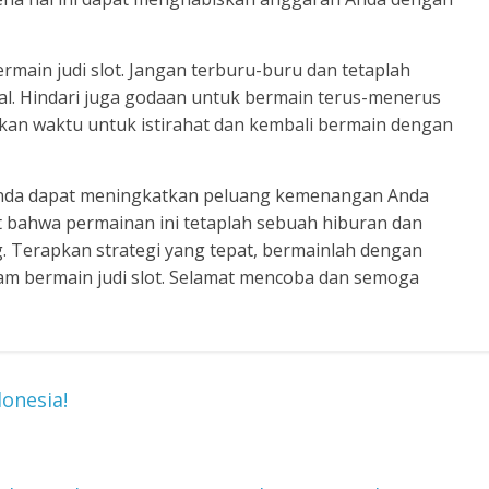
rmain judi slot. Jangan terburu-buru dan tetaplah
wal. Hindari juga godaan untuk bermain terus-menerus
kan waktu untuk istirahat dan kembali bermain dengan
 Anda dapat meningkatkan peluang kemenangan Anda
at bahwa permainan ini tetaplah sebuah hiburan dan
. Terapkan strategi yang tepat, bermainlah dengan
am bermain judi slot. Selamat mencoba dan semoga
donesia!