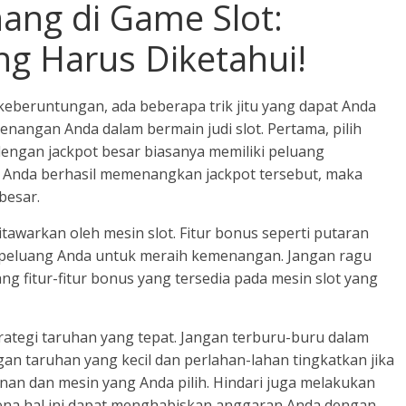
nang di Game Slot:
ng Harus Diketahui!
keberuntungan, ada beberapa trik jitu yang dapat Anda
angan Anda dalam bermain judi slot. Pertama, pilih
dengan jackpot besar biasanya memiliki peluang
 Anda berhasil memenangkan jackpot tersebut, maka
besar.
tawarkan oleh mesin slot. Fitur bonus seperti putaran
 peluang Anda untuk meraih kemenangan. Jangan ragu
ng fitur-fitur bonus yang tersedia pada mesin slot yang
trategi taruhan yang tepat. Jangan terburu-buru dalam
an taruhan yang kecil dan perlahan-lahan tingkatkan jika
n dan mesin yang Anda pilih. Hindari juga melakukan
rena hal ini dapat menghabiskan anggaran Anda dengan