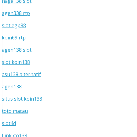
naga138 slot
agen338 rtp
slot egp88
koin69 rtp
agen138 slot
slot koin138
asu138 alternatif
agen138
situs slot koin138
toto macau
slot4d
Link go138