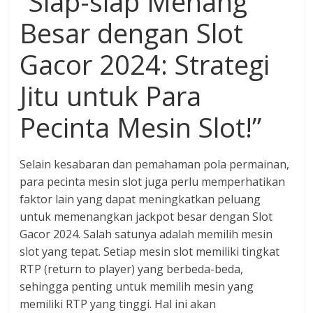
“Siap-siap Menang
Besar dengan Slot
Gacor 2024: Strategi
Jitu untuk Para
Pecinta Mesin Slot!”
Selain kesabaran dan pemahaman pola permainan,
para pecinta mesin slot juga perlu memperhatikan
faktor lain yang dapat meningkatkan peluang
untuk memenangkan jackpot besar dengan Slot
Gacor 2024. Salah satunya adalah memilih mesin
slot yang tepat. Setiap mesin slot memiliki tingkat
RTP (return to player) yang berbeda-beda,
sehingga penting untuk memilih mesin yang
memiliki RTP yang tinggi. Hal ini akan