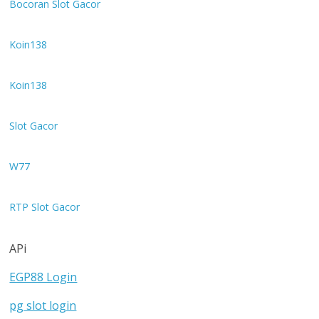
Bocoran Slot Gacor
Koin138
Koin138
Slot Gacor
W77
RTP Slot Gacor
APi
EGP88 Login
pg slot login