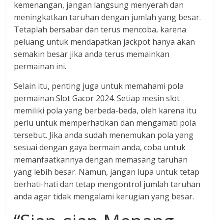
kemenangan, jangan langsung menyerah dan
meningkatkan taruhan dengan jumlah yang besar.
Tetaplah bersabar dan terus mencoba, karena
peluang untuk mendapatkan jackpot hanya akan
semakin besar jika anda terus memainkan
permainan ini.
Selain itu, penting juga untuk memahami pola
permainan Slot Gacor 2024. Setiap mesin slot
memiliki pola yang berbeda-beda, oleh karena itu
perlu untuk memperhatikan dan mengamati pola
tersebut. Jika anda sudah menemukan pola yang
sesuai dengan gaya bermain anda, coba untuk
memanfaatkannya dengan memasang taruhan
yang lebih besar. Namun, jangan lupa untuk tetap
berhati-hati dan tetap mengontrol jumlah taruhan
anda agar tidak mengalami kerugian yang besar.