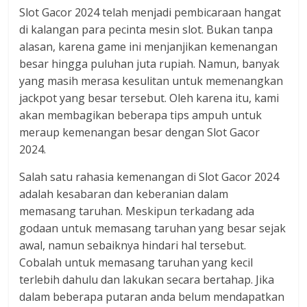
Slot Gacor 2024 telah menjadi pembicaraan hangat
di kalangan para pecinta mesin slot. Bukan tanpa
alasan, karena game ini menjanjikan kemenangan
besar hingga puluhan juta rupiah. Namun, banyak
yang masih merasa kesulitan untuk memenangkan
jackpot yang besar tersebut. Oleh karena itu, kami
akan membagikan beberapa tips ampuh untuk
meraup kemenangan besar dengan Slot Gacor
2024.
Salah satu rahasia kemenangan di Slot Gacor 2024
adalah kesabaran dan keberanian dalam
memasang taruhan. Meskipun terkadang ada
godaan untuk memasang taruhan yang besar sejak
awal, namun sebaiknya hindari hal tersebut.
Cobalah untuk memasang taruhan yang kecil
terlebih dahulu dan lakukan secara bertahap. Jika
dalam beberapa putaran anda belum mendapatkan