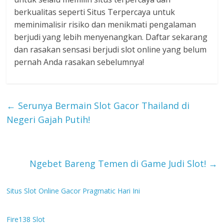
berkualitas seperti Situs Terpercaya untuk
meminimalisir risiko dan menikmati pengalaman
berjudi yang lebih menyenangkan. Daftar sekarang
dan rasakan sensasi berjudi slot online yang belum
pernah Anda rasakan sebelumnya!
←
Serunya Bermain Slot Gacor Thailand di
Negeri Gajah Putih!
Ngebet Bareng Temen di Game Judi Slot!
→
Situs Slot Online Gacor Pragmatic Hari Ini
Fire138 Slot