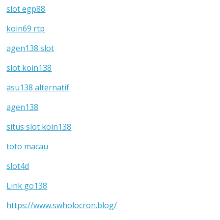
slot egp88
koin69 rtp
agen138 slot
slot koin138
asu138 alternatif
agen138
situs slot koin138
toto macau
slot4d
Link go138
https://www.swholocron.blog/