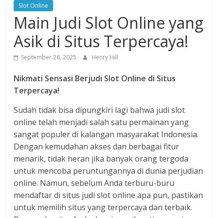
Slot Online
Main Judi Slot Online yang
Asik di Situs Terpercaya!
September 26, 2025
Henry Hill
Nikmati Sensasi Berjudi Slot Online di Situs
Terpercaya!
Sudah tidak bisa dipungkiri lagi bahwa judi slot
online telah menjadi salah satu permainan yang
sangat populer di kalangan masyarakat Indonesia.
Dengan kemudahan akses dan berbagai fitur
menarik, tidak heran jika banyak orang tergoda
untuk mencoba peruntungannya di dunia perjudian
online. Namun, sebelum Anda terburu-buru
mendaftar di situs judi slot online apa pun, pastikan
untuk memilih situs yang terpercaya dan terbaik.