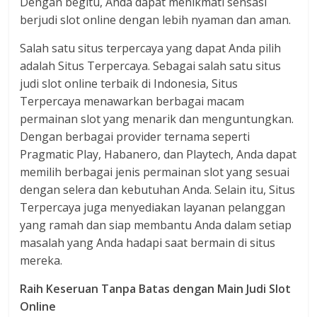
Dengan begitu, Anda dapat menikmati sensasi
berjudi slot online dengan lebih nyaman dan aman.
Salah satu situs terpercaya yang dapat Anda pilih
adalah Situs Terpercaya. Sebagai salah satu situs
judi slot online terbaik di Indonesia, Situs
Terpercaya menawarkan berbagai macam
permainan slot yang menarik dan menguntungkan.
Dengan berbagai provider ternama seperti
Pragmatic Play, Habanero, dan Playtech, Anda dapat
memilih berbagai jenis permainan slot yang sesuai
dengan selera dan kebutuhan Anda. Selain itu, Situs
Terpercaya juga menyediakan layanan pelanggan
yang ramah dan siap membantu Anda dalam setiap
masalah yang Anda hadapi saat bermain di situs
mereka.
Raih Keseruan Tanpa Batas dengan Main Judi Slot
Online