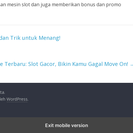
han mesin slot dan juga memberikan bonus dan promo
 dan Trik untuk Menang!
e Terbaru: Slot Gacor, Bikin Kamu Gagal Move On!
ta.
oleh
WordPress
.
Exit mobile version