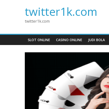
S
twitter1k.com
k
i
p
twitter1k.com
t
o
c
SLOT ONLINE
CASINO ONLINE
JUDI BOLA
o
n
t
e
n
t