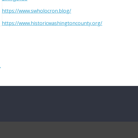
https://www.swholocron.blog/
https://www.historicwashingtoncounty.org/
→