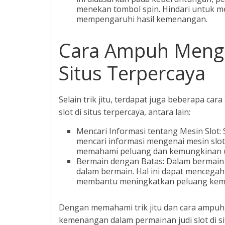
menekan tombol spin. Hindari untuk m
mempengaruhi hasil kemenangan.
Cara Ampuh Menga
Situs Terpercaya
Selain trik jitu, terdapat juga beberapa c
slot di situs terpercaya, antara lain:
Mencari Informasi tentang Mesin Slot:
mencari informasi mengenai mesin slo
memahami peluang dan kemungkinan 
Bermain dengan Batas: Dalam bermain 
dalam bermain. Hal ini dapat mencegah
membantu meningkatkan peluang kem
Dengan memahami trik jitu dan cara ampuh
kemenangan dalam permainan judi slot di sit