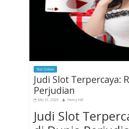
Slot Online
Judi Slot Terpercaya:
Perjudian
Mei 31, 2026
Henry Hill
Judi Slot Terper