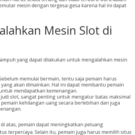
emutar mesin dengan tergesa-gesa karena hal ini dapat
lahkan Mesin Slot di
ara ampuh yang dapat dilakukan untuk mengalahkan mesin
 Sebelum memulai bermain, tentu saja pemain harus
t yang akan dimainkan. Hal ini dapat membantu pemain
untuk mendapatkan kemenangan.
judi slot, sangat penting untuk mengatur batas maksimal
 pemain kehilangan uang secara berlebihan dan juga
enangan.
 di atas, pemain dapat meningkatkan peluang
us terpercaya. Selain itu, pemain juga harus memilih situs